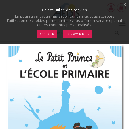
x
Ce site utilise des cookies
En poursuivant votre navigation sur ce site, vous acceptez
l’utilisation de cookies permettant de vous offrir un service optimal
et des contenus personnalisés.
ACCEPTER
EN SAVOIR PLUS