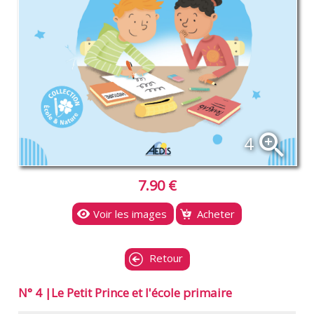
zoom_in
4
7.90 €
Voir les images
Acheter
Retour
N° 4 |Le Petit Prince et l'école primaire