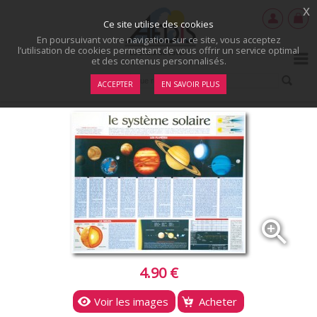
x
Ce site utilise des cookies
En poursuivant votre navigation sur ce site, vous acceptez
l’utilisation de cookies permettant de vous offrir un service optimal
et des contenus personnalisés.
ACCEPTER
EN SAVOIR PLUS
zoom_in
4.90 €
Voir les images
Acheter