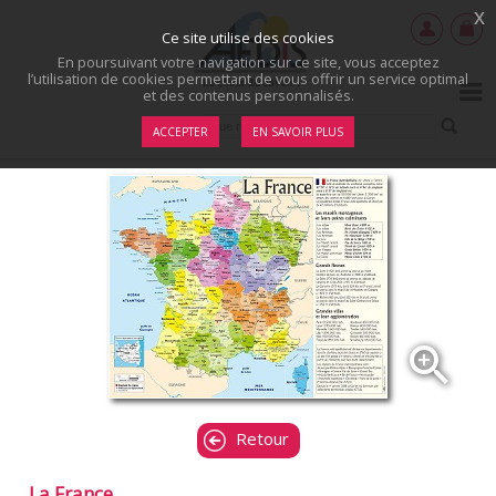
x
Ce site utilise des cookies
En poursuivant votre navigation sur ce site, vous acceptez
l’utilisation de cookies permettant de vous offrir un service optimal
et des contenus personnalisés.
ACCEPTER
EN SAVOIR PLUS
zoom_in
Retour
La France