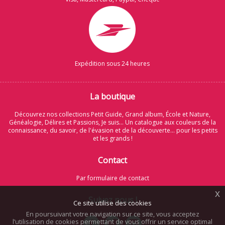
Expédition sous 24 heures
La boutique
Découvrez nos collections Petit Guide, Grand album, École et Nature,
Généalogie, Délires et Passions, Je suis... Un catalogue aux couleurs de la
connaissance, du savoir, de l'évasion et de la découverte... pour les petits
et les grands !
Contact
Par formulaire de contact
x
Suivez nous !
Ce site utilise des cookies
En poursuivant votre navigation sur ce site, vous acceptez
l’utilisation de cookies permettant de vous offrir un service optimal