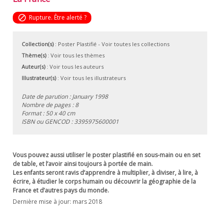
block
Rupture. Être alerté ?
Collection(s)
:
Poster Plastifié
- Voir toutes les collections
Thème(s)
:
Voir tous les thèmes
Auteur(s)
:
Voir tous les auteurs
Illustrateur(s)
:
Voir tous les illustrateurs
Date de parution : January 1998
Nombre de pages : 8
Format : 50 x 40 cm
ISBN ou GENCOD :
3395975600001
Vous pouvez aussi utiliser le poster plastifié en sous-main ou en set
de table, et l’avoir ainsi toujours à portée de main.
Les enfants seront ravis d’apprendre à multiplier, à diviser, à lire, à
écrire, à étudier le corps humain ou découvrir la géographie de la
France et d’autres pays du monde.
Dernière mise à jour: mars 2018