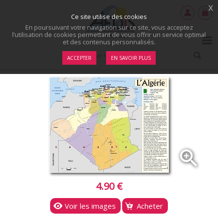
x
Ce site utilise des cookies
En poursuivant votre navigation sur ce site, vous acceptez
l’utilisation de cookies permettant de vous offrir un service optimal
et des contenus personnalisés.
ACCEPTER
EN SAVOIR PLUS
zoom_in
4.90 €
Voir les images
Acheter