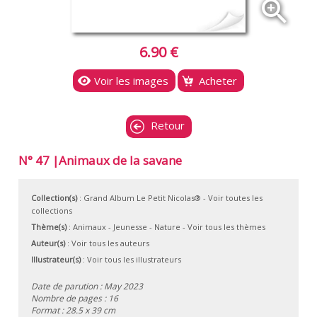
zoom_in
6.90 €
Voir les images
Acheter
Retour
N° 47 |Animaux de la savane
Collection(s)
:
Grand Album Le Petit Nicolas®
- Voir toutes les
collections
Thème(s)
:
Animaux
-
Jeunesse
-
Nature
-
Voir tous les thèmes
Auteur(s)
:
Voir tous les auteurs
Illustrateur(s)
:
Voir tous les illustrateurs
Date de parution : May 2023
Nombre de pages : 16
Format : 28.5 x 39 cm