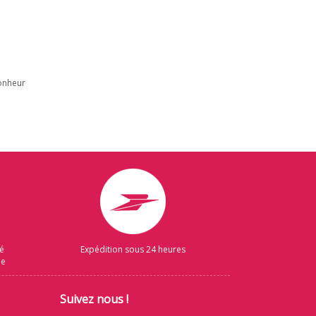
bonheur
sé
Expédition sous 24 heures
ue
Suivez nous !