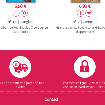
6.90 €
6.90 €
N° 14 |L'anglais
N° 2 |Compter
album Le Petit Nicolas ® Le bonheur
Grand album Le Petit Nicolas ® Le 
d'apprendre!
d'apprendre!
ais de port offerts à partir de 15 €
Paiement en ligne 100% sécuri
d'achat
Visa, Mastercard, Paypal, Chèq
Contact