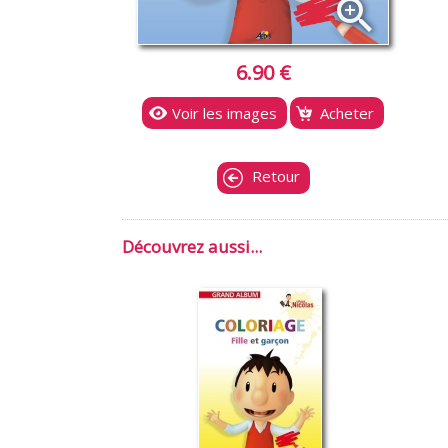
zoom_in
6.90 €
Voir les images
Acheter
Retour
Découvrez aussi...