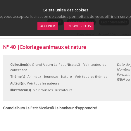
Ce site utilise des cookies
te, vous acceptez l’utilisation de cookies permettant de vous offrir un serv
.
Accueil
Les collections
Les nouveautés
ACCEPTER
EN SAVOIR PLUS
Vous êtes ici :
Accueil
/
Les ouvrages
N° 40 |Coloriage animaux et nature
Date de 
Collection(s)
:
Grand Album Le Petit Nicolas®
- Voir toutes les
Nombre 
collections
Format :
Thème(s)
:
Animaux
-
Jeunesse
-
Nature
-
Voir tous les thèmes
ISBN ou
Auteur(s)
:
Voir tous les auteurs
Illustrateur(s)
:
Voir tous les illustrateurs
Grand album Le Petit Nicolas® Le bonheur d'apprendre!