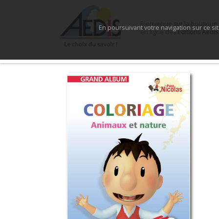
Bienvenue sur la boutique
En poursuivant votre navigation sur ce si
en ligne des
Éditions Aedis