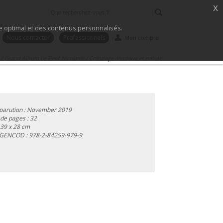
x
ice optimal et des contenus personnalisés.
Nous contacter
Professionnels
Mon compte
/
Grand Album Le Petit Nicolas®
/
Coloriage animaux et nature
parution : November 2019
de pages : 32
 39 x 28 cm
 GENCOD :
978-2-84259-979-9