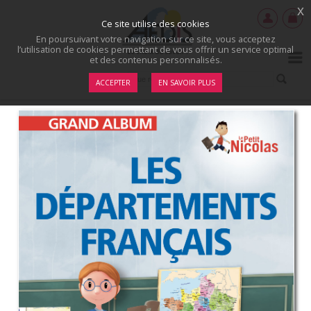
x
Ce site utilise des cookies
En poursuivant votre navigation sur ce site, vous acceptez
l’utilisation de cookies permettant de vous offrir un service optimal
et des contenus personnalisés.
ACCEPTER
EN SAVOIR PLUS