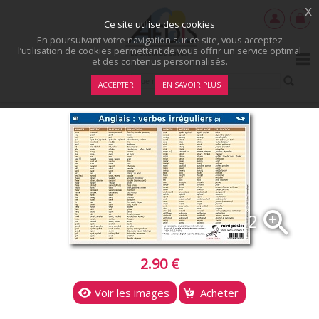
x
Ce site utilise des cookies
En poursuivant votre navigation sur ce site, vous acceptez
l’utilisation de cookies permettant de vous offrir un service optimal
et des contenus personnalisés.
ACCEPTER
EN SAVOIR PLUS
zoom_in
2
2.90 €
Voir les images
Acheter