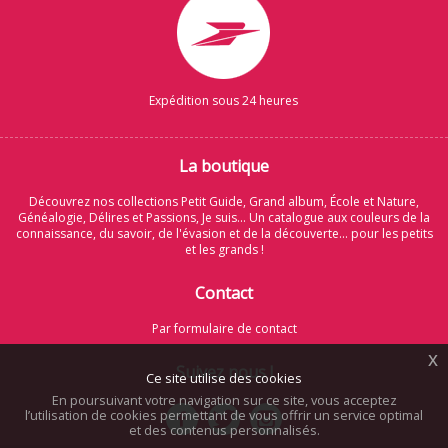
Expédition sous 24 heures
La boutique
Découvrez nos collections Petit Guide, Grand album, École et Nature,
Généalogie, Délires et Passions, Je suis... Un catalogue aux couleurs de la
connaissance, du savoir, de l'évasion et de la découverte... pour les petits
et les grands !
Contact
Par formulaire de contact
x
Suivez nous !
Ce site utilise des cookies
En poursuivant votre navigation sur ce site, vous acceptez
l’utilisation de cookies permettant de vous offrir un service optimal
et des contenus personnalisés.