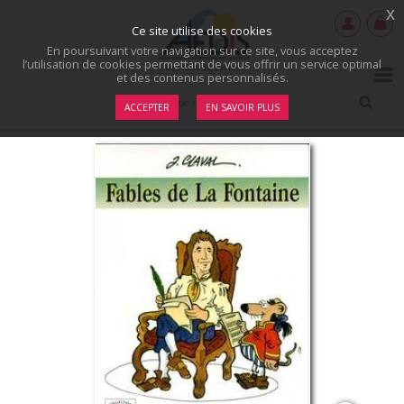
x
Ce site utilise des cookies
En poursuivant votre navigation sur ce site, vous acceptez
l’utilisation de cookies permettant de vous offrir un service optimal
et des contenus personnalisés.
ACCEPTER
EN SAVOIR PLUS