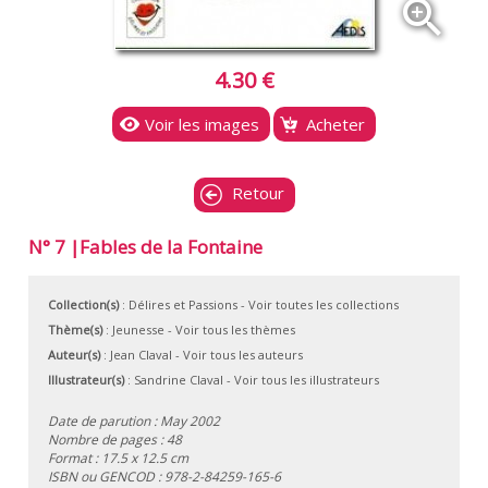
zoom_in
4.30 €
Voir les images
Acheter
Retour
N° 7 |Fables de la Fontaine
Collection(s)
:
Délires et Passions
- Voir toutes les collections
Thème(s)
:
Jeunesse
-
Voir tous les thèmes
Auteur(s)
:
Jean Claval
-
Voir tous les auteurs
Illustrateur(s)
:
Sandrine Claval
-
Voir tous les illustrateurs
Date de parution : May 2002
Nombre de pages : 48
Format : 17.5 x 12.5 cm
ISBN ou GENCOD :
978-2-84259-165-6