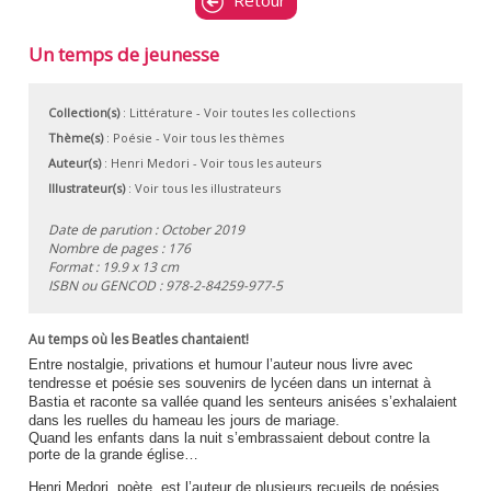
Retour
Un temps de jeunesse
Collection(s)
:
Littérature
- Voir toutes les collections
Thème(s)
:
Poésie
-
Voir tous les thèmes
Auteur(s)
:
Henri Medori
-
Voir tous les auteurs
Illustrateur(s)
:
Voir tous les illustrateurs
Date de parution : October 2019
Nombre de pages : 176
Format : 19.9 x 13 cm
ISBN ou GENCOD :
978-2-84259-977-5
Au temps où les Beatles chantaient!
Entre nostalgie, privations et humour
l’auteur nous livre avec
tendresse et poésie ses souvenirs de lycéen dans un internat à
Bastia et raconte sa vallée quand les senteurs anisées s’exhalaient
dans les ruelles du hameau les jours de mariage.
Quand les enfants dans la nuit s’embrassaient debout contre la
porte de la grande église…
Henri Medori, poète, est l’auteur de plusieurs recueils de poésies,