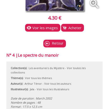
zoom_in
4.30 €
Voir les images
Acheter
Retour
N° 4 |Le spectre du manoir
Collection(s)
:
Les aventuriers du Mystère
- Voir toutes les
collections
Thème(s)
:
Voir tous les thèmes
Auteur(s)
:
Arthur Ténor
-
Voir tous les auteurs
Illustrateur(s)
:
Jala
-
Voir tous les illustrateurs
Date de parution : March 2002
Nombre de pages : 48
Format : 17.5 x 12.5 cm