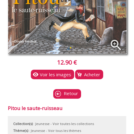
zoom_in
12.90 €
Voir les images
Acheter
Retour
Pitou le saute-ruisseau
Collection(s)
:
Jeunesse
- Voir toutes les collections
Thème(s)
:
Jeunesse
-
Voir tous les thèmes