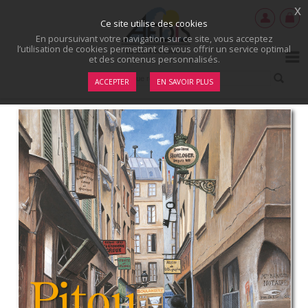
x
Ce site utilise des cookies
En poursuivant votre navigation sur ce site, vous acceptez
l’utilisation de cookies permettant de vous offrir un service optimal
et des contenus personnalisés.
ACCEPTER
EN SAVOIR PLUS