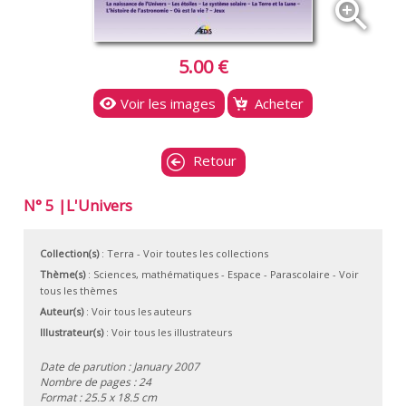
zoom_in
5.00 €
Voir les images
Acheter
Retour
N° 5 |L'Univers
Collection(s)
:
Terra
- Voir toutes les collections
Thème(s)
:
Sciences, mathématiques
-
Espace
-
Parascolaire
-
Voir
tous les thèmes
Auteur(s)
:
Voir tous les auteurs
Illustrateur(s)
:
Voir tous les illustrateurs
Date de parution : January 2007
Nombre de pages : 24
Format : 25.5 x 18.5 cm