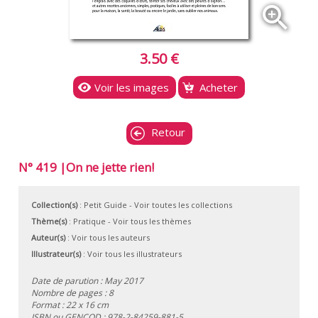
zoom_in
3.50 €
Voir les images
Acheter
Retour
N° 419 |On ne jette rien!
Collection(s)
:
Petit Guide
- Voir toutes les collections
Thème(s)
:
Pratique
-
Voir tous les thèmes
Auteur(s)
:
Voir tous les auteurs
Illustrateur(s)
:
Voir tous les illustrateurs
Date de parution : May 2017
Nombre de pages : 8
Format : 22 x 16 cm
ISBN ou GENCOD :
978-2-84259-881-5