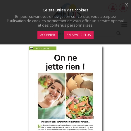
x
Ce site utilise des cookies
En poursuivant votre navigation sur ce site, vous acceptez
l’utilisation de cookies permettant de vous offrir un service optimal
et des contenus personnalisés.
ACCEPTER
EN SAVOIR PLUS