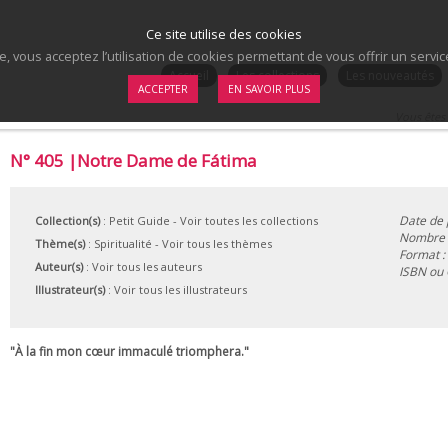
Ce site utilise des cookies
te, vous acceptez l’utilisation de cookies permettant de vous offrir un serv
.
Accueil
Les collections
Les nouveautés
ACCEPTER
EN SAVOIR PLUS
Vous êtes 
N° 405 |Notre Dame de Fátima
Date de 
Collection(s)
:
Petit Guide
- Voir toutes les collections
Nombre d
Thème(s)
:
Spiritualité
-
Voir tous les thèmes
Format :
Auteur(s)
:
Voir tous les auteurs
ISBN ou
Illustrateur(s)
:
Voir tous les illustrateurs
"À la fin mon cœur immaculé triomphera."