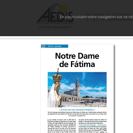
Bienvenue sur la boutique
En poursuivant votre navigation sur ce si
en ligne des
Éditions Aedis