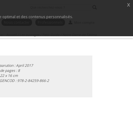
x
ice optimal et des contenus personnalisés.
Nous contacter
Professionnels
Mon compte
ici :
Accueil
/
Les ouvrages
/
Petit Guide
/
Notre Dame de Fátima
parution : April 2017
e pages : 8
 22 x 16 cm
 GENCOD :
978-2-84259-866-2