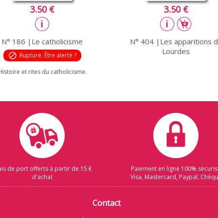
3.50 €
3.50 €
N° 186 |Le catholicisme
N° 404 |Les apparitions 
Lourdes
block
Rupture. Être alerté ?
Histoire et rites du catholicisme.
ais de port offerts à partir de 15 €
Paiement en ligne 100% sécuri
d'achat
Visa, Mastercard, Paypal, Chèq
Contact