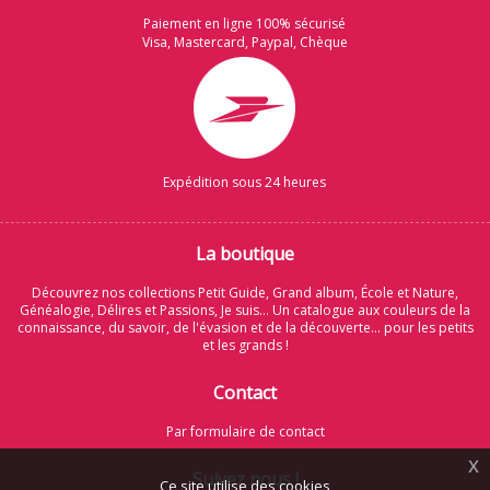
Paiement en ligne 100% sécurisé
Visa, Mastercard, Paypal, Chèque
Expédition sous 24 heures
La boutique
Découvrez nos collections Petit Guide, Grand album, École et Nature,
Généalogie, Délires et Passions, Je suis... Un catalogue aux couleurs de la
connaissance, du savoir, de l'évasion et de la découverte... pour les petits
et les grands !
Contact
Par formulaire de contact
x
Suivez nous !
Ce site utilise des cookies