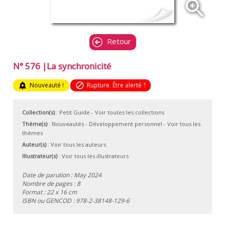
zoom_in
Retour
N° 576 |La synchronicité
add_alert
Nouveauté !
block
Rupture. Être alerté ?
Collection(s)
:
Petit Guide
- Voir toutes les collections
Thème(s)
:
Nouveautés
-
Développement personnel
-
Voir tous les
thèmes
Auteur(s)
:
Voir tous les auteurs
Illustrateur(s)
:
Voir tous les illustrateurs
Date de parution : May 2024
Nombre de pages : 8
Format : 22 x 16 cm
ISBN ou GENCOD :
978-2-38148-129-6