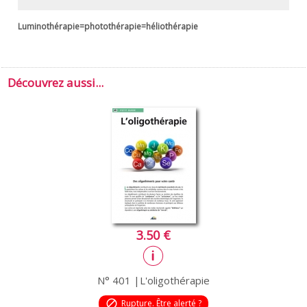
Luminothérapie=photothérapie=héliothérapie
Découvrez aussi...
3.50 €
N° 401 |L'oligothérapie
block
Rupture. Être alerté ?