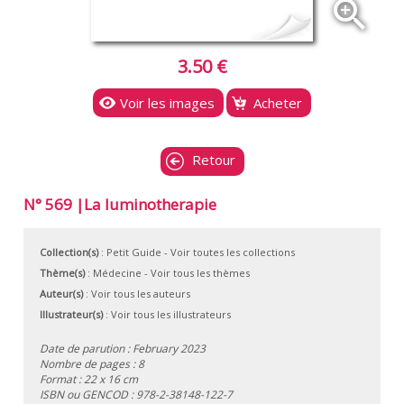
zoom_in
3.50 €
Voir les images
Acheter
Retour
N° 569 |La luminotherapie
Collection(s)
:
Petit Guide
- Voir toutes les collections
Thème(s)
:
Médecine
-
Voir tous les thèmes
Auteur(s)
:
Voir tous les auteurs
Illustrateur(s)
:
Voir tous les illustrateurs
Date de parution : February 2023
Nombre de pages : 8
Format : 22 x 16 cm
ISBN ou GENCOD :
978-2-38148-122-7