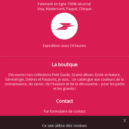
Paiement en ligne 100% sécurisé
Visa, Mastercard, Paypal, Chèque
Expédition sous 24 heures
La boutique
Découvrez nos collections Petit Guide, Grand album, École et Nature,
Généalogie, Délires et Passions, Je suis... Un catalogue aux couleurs de la
connaissance, du savoir, de l'évasion et de la découverte... pour les petits
et les grands !
Contact
Par formulaire de contact
x
Suivez nous !
Ce site utilise des cookies