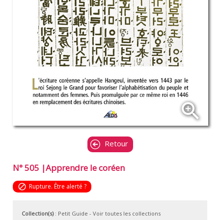
zoom_in
Retour
N° 505 |Apprendre le coréen
block
Rupture. Être alerté ?
Collection(s)
:
Petit Guide
- Voir toutes les collections