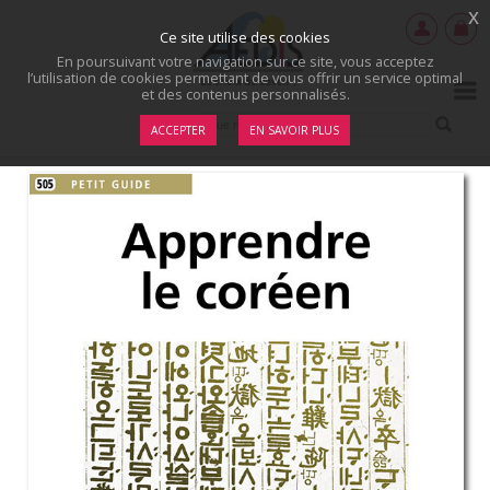
x
Ce site utilise des cookies
En poursuivant votre navigation sur ce site, vous acceptez
l’utilisation de cookies permettant de vous offrir un service optimal
et des contenus personnalisés.
ACCEPTER
EN SAVOIR PLUS