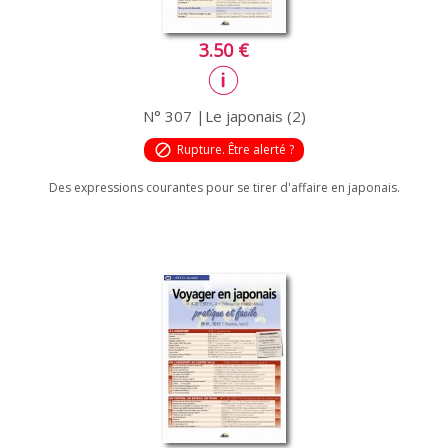
3.50 €
N° 307 |Le japonais (2)
block
Rupture. Être alerté ?
Des expressions courantes pour se tirer d'affaire en japonais.