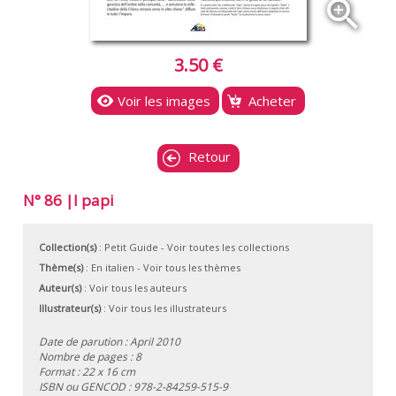
zoom_in
3.50 €
Voir les images
Acheter
Retour
N° 86 |I papi
Collection(s)
:
Petit Guide
- Voir toutes les collections
Thème(s)
:
En italien
-
Voir tous les thèmes
Auteur(s)
:
Voir tous les auteurs
Illustrateur(s)
:
Voir tous les illustrateurs
Date de parution : April 2010
Nombre de pages : 8
Format : 22 x 16 cm
ISBN ou GENCOD :
978-2-84259-515-9