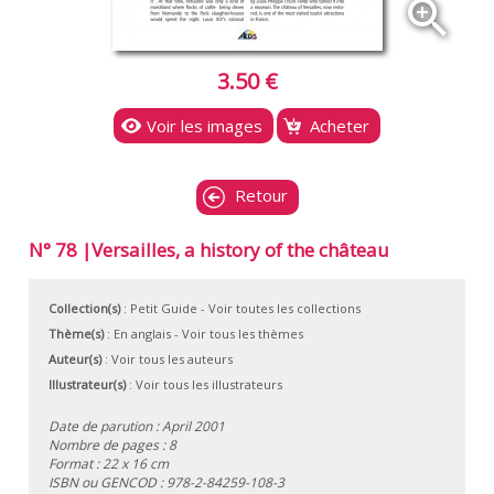
zoom_in
3.50 €
Voir les images
Acheter
Retour
N° 78 |Versailles, a history of the château
Collection(s)
:
Petit Guide
- Voir toutes les collections
Thème(s)
:
En anglais
-
Voir tous les thèmes
Auteur(s)
:
Voir tous les auteurs
Illustrateur(s)
:
Voir tous les illustrateurs
Date de parution : April 2001
Nombre de pages : 8
Format : 22 x 16 cm
ISBN ou GENCOD :
978-2-84259-108-3