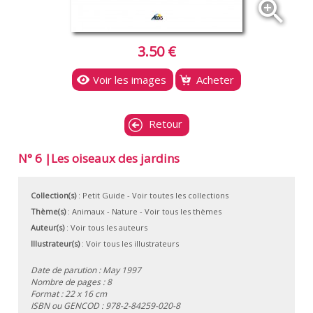
zoom_in
3.50 €
Voir les images
Acheter
Retour
N° 6 |Les oiseaux des jardins
Collection(s)
:
Petit Guide
- Voir toutes les collections
Thème(s)
:
Animaux
-
Nature
-
Voir tous les thèmes
Auteur(s)
:
Voir tous les auteurs
Illustrateur(s)
:
Voir tous les illustrateurs
Date de parution : May 1997
Nombre de pages : 8
Format : 22 x 16 cm
ISBN ou GENCOD :
978-2-84259-020-8