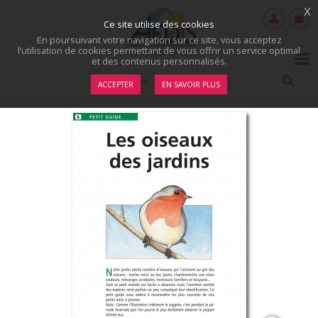
x
Ce site utilise des cookies
En poursuivant votre navigation sur ce site, vous acceptez
l’utilisation de cookies permettant de vous offrir un service optimal
et des contenus personnalisés.
ACCEPTER
EN SAVOIR PLUS