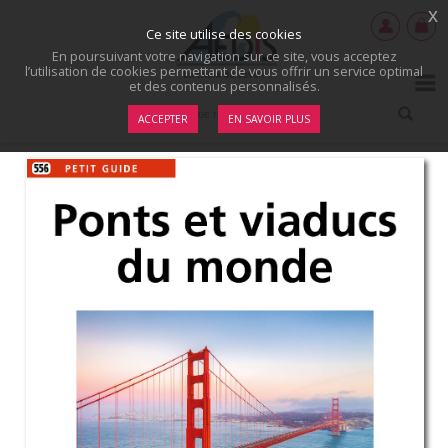
x
Ce site utilise des cookies
En poursuivant votre navigation sur ce site, vous acceptez
l’utilisation de cookies permettant de vous offrir un service optimal
et des contenus personnalisés.
ACCEPTER
EN SAVOIR PLUS