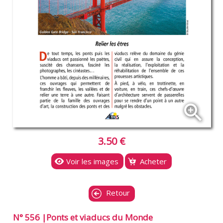
zoom_in
3.50 €
Voir les images
Acheter
Retour
N° 556 |Ponts et viaducs du Monde