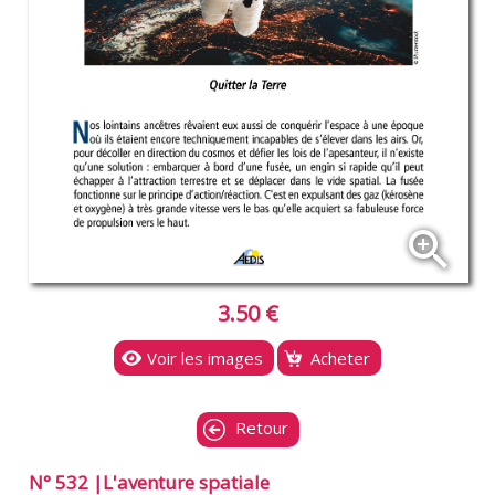
zoom_in
3.50 €
Voir les images
Acheter
Retour
N° 532 |L'aventure spatiale