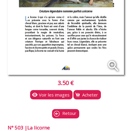
zoom_in
3.50 €
Voir les images
Acheter
Retour
N° 503 |La licorne