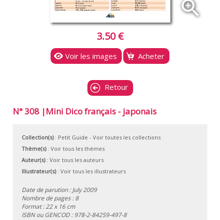
zoom_in
3.50 €
Voir les images
Acheter
Retour
N° 308 |Mini Dico français - japonais
Collection(s)
:
Petit Guide
- Voir toutes les collections
Thème(s)
:
Voir tous les thèmes
Auteur(s)
:
Voir tous les auteurs
Illustrateur(s)
:
Voir tous les illustrateurs
Date de parution : July 2009
Nombre de pages : 8
Format : 22 x 16 cm
ISBN ou GENCOD :
978-2-84259-497-8