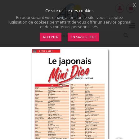
x
Ce site utilise des cookies
En poursuivant votre navigation sur ce site, vous acceptez
l’utilisation de cookies permettant de vous offrir un service optimal
et des contenus personnalisés.
ACCEPTER
EN SAVOIR PLUS