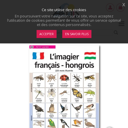
x
Ce site utilise des cookies
En poursuivant votre navigation sur ce site, vous acceptez
l’utilisation de cookies permettant de vous offrir un service optimal
et des contenus personnalisés.
ACCEPTER
EN SAVOIR PLUS