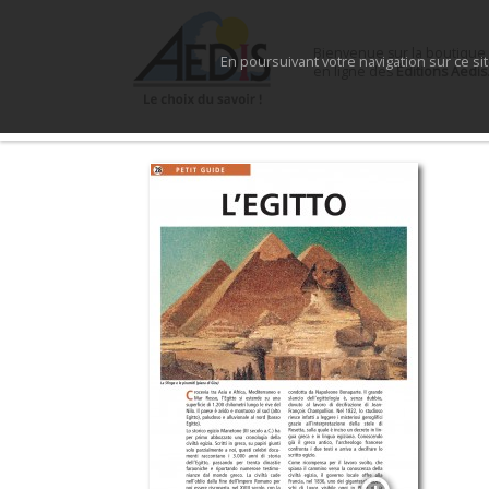
Bienvenue sur la boutique
En poursuivant votre navigation sur ce si
en ligne des
Éditions Aedis