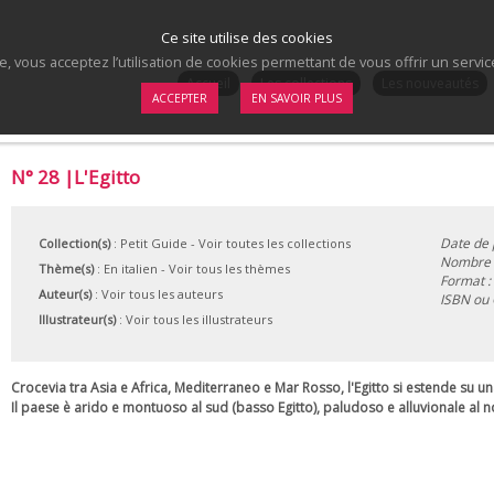
Ce site utilise des cookies
te, vous acceptez l’utilisation de cookies permettant de vous offrir un serv
.
Accueil
Les collections
Les nouveautés
ACCEPTER
EN SAVOIR PLUS
N° 28 |L'Egitto
Date de 
Collection(s)
:
Petit Guide
- Voir toutes les collections
Nombre d
Thème(s)
:
En italien
-
Voir tous les thèmes
Format :
Auteur(s)
:
Voir tous les auteurs
ISBN ou
Illustrateur(s)
:
Voir tous les illustrateurs
Crocevia tra Asia e Africa, Mediterraneo e Mar Rosso, l'Egitto si estende su una
Il paese è arido e montuoso al sud (basso Egitto), paludoso e alluvionale al nor