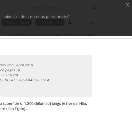
x
ice optimal et des contenus personnalisés.
Nous contacter
Professionnels
Mon compte
Vous êtes ici :
Accueil
/
Les ouvrages
/
Petit Guide
/
L'Egitto
parution : April 2010
e pages : 8
 22 x 16 cm
 GENCOD :
978-2-84259-507-4
 superficie di 1.200 chilometri lungo le rive del Nilo.
d (alto Egitto)...