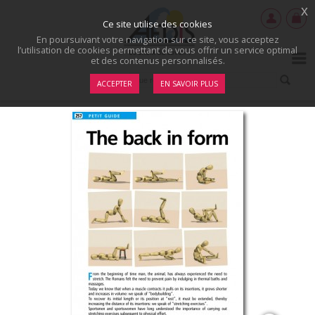
x
Ce site utilise des cookies
En poursuivant votre navigation sur ce site, vous acceptez
l’utilisation de cookies permettant de vous offrir un service optimal
et des contenus personnalisés.
ACCEPTER
EN SAVOIR PLUS