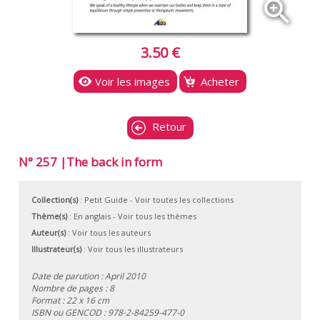
zoom_in
3.50 €
Voir les images
Acheter
Retour
N° 257 |The back in form
Collection(s)
:
Petit Guide
- Voir toutes les collections
Thème(s)
:
En anglais
-
Voir tous les thèmes
Auteur(s)
:
Voir tous les auteurs
Illustrateur(s)
:
Voir tous les illustrateurs
Date de parution : April 2010
Nombre de pages : 8
Format : 22 x 16 cm
ISBN ou GENCOD :
978-2-84259-477-0