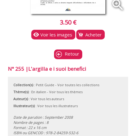
zoom_in
3.50 €
Voir les images
Acheter
Retour
N° 255 |L'argilla e i suoi benefici
Collection(s)
:
Petit Guide
- Voir toutes les collections
Thème(s)
:
En italien
-
Voir tous les thèmes
Auteur(s)
:
Voir tous les auteurs
Illustrateur(s)
:
Voir tous les illustrateurs
Date de parution : September 2008
Nombre de pages : 8
Format : 22 x 16 cm
ISBN ou GENCOD :
978-2-84259-532-6