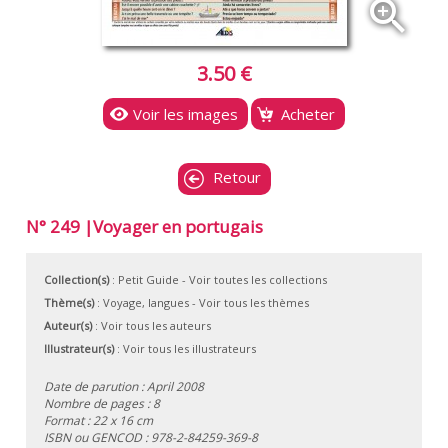
zoom_in
3.50 €
Voir les images
Acheter
Retour
N° 249 |Voyager en portugais
Collection(s)
:
Petit Guide
- Voir toutes les collections
Thème(s)
:
Voyage, langues
-
Voir tous les thèmes
Auteur(s)
:
Voir tous les auteurs
Illustrateur(s)
:
Voir tous les illustrateurs
Date de parution : April 2008
Nombre de pages : 8
Format : 22 x 16 cm
ISBN ou GENCOD :
978-2-84259-369-8