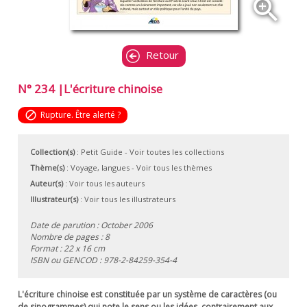
zoom_in
Retour
N° 234 |L'écriture chinoise
block
Rupture. Être alerté ?
Collection(s)
:
Petit Guide
- Voir toutes les collections
Thème(s)
:
Voyage, langues
-
Voir tous les thèmes
Auteur(s)
:
Voir tous les auteurs
Illustrateur(s)
:
Voir tous les illustrateurs
Date de parution : October 2006
Nombre de pages : 8
Format : 22 x 16 cm
ISBN ou GENCOD :
978-2-84259-354-4
L'écriture chinoise est constituée par un système de caractères (ou
de sinogrammes) qui note le sens ou les idées, contrairement aux