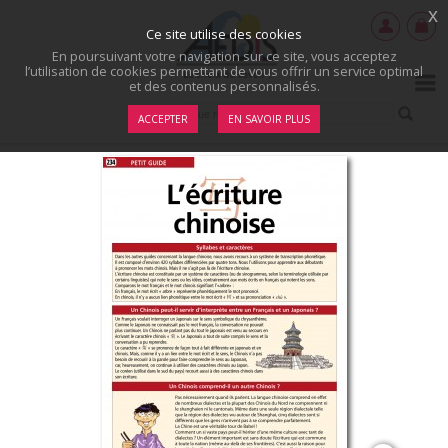
x
Ce site utilise des cookies
En poursuivant votre navigation sur ce site, vous acceptez
l’utilisation de cookies permettant de vous offrir un service optimal
et des contenus personnalisés.
ACCEPTER
EN SAVOIR PLUS