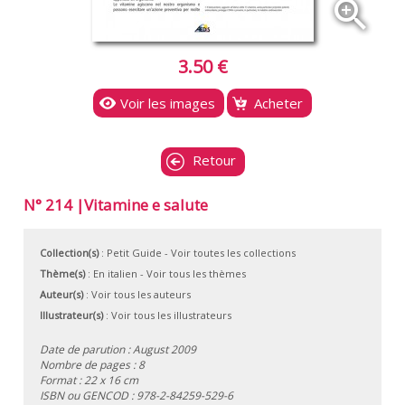
zoom_in
3.50 €
Voir les images
Acheter
Retour
N° 214 |Vitamine e salute
Collection(s)
:
Petit Guide
- Voir toutes les collections
Thème(s)
:
En italien
-
Voir tous les thèmes
Auteur(s)
:
Voir tous les auteurs
Illustrateur(s)
:
Voir tous les illustrateurs
Date de parution : August 2009
Nombre de pages : 8
Format : 22 x 16 cm
ISBN ou GENCOD :
978-2-84259-529-6