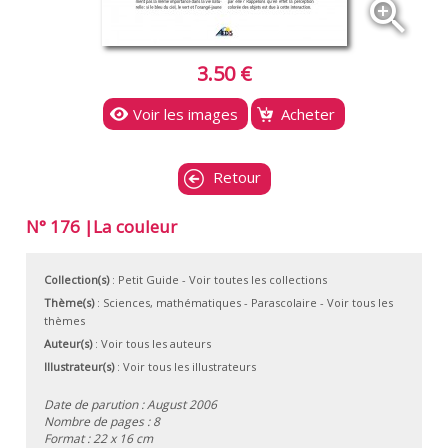
zoom_in
3.50 €
Voir les images
Acheter
Retour
N° 176 |La couleur
Collection(s)
:
Petit Guide
- Voir toutes les collections
Thème(s)
:
Sciences, mathématiques
-
Parascolaire
-
Voir tous les
thèmes
Auteur(s)
:
Voir tous les auteurs
Illustrateur(s)
:
Voir tous les illustrateurs
Date de parution : August 2006
Nombre de pages : 8
Format : 22 x 16 cm