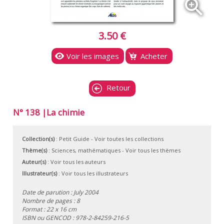
zoom_in
3.50 €
Voir les images
Acheter
Retour
N° 138 |La chimie
Collection(s)
:
Petit Guide
- Voir toutes les collections
Thème(s)
:
Sciences, mathématiques
-
Voir tous les thèmes
Auteur(s)
:
Voir tous les auteurs
Illustrateur(s)
:
Voir tous les illustrateurs
Date de parution : July 2004
Nombre de pages : 8
Format : 22 x 16 cm
ISBN ou GENCOD :
978-2-84259-216-5