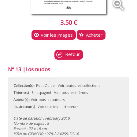
zoom_in
3.50 €
Voir les images
Acheter
Retour
N° 13 |Los nudos
Collection(s)
:
Petit Guide
- Voir toutes les collections
Thème(s)
:
En espagnol
-
Voir tous les thèmes
Auteur(s)
:
Voir tous les auteurs
Illustrateur(s)
:
Voir tous les illustrateurs
Date de parution : February 2010
Nombre de pages : 8
Format : 22 x 16 cm
ISBN ou GENCOD :
978-2-84259-561-6