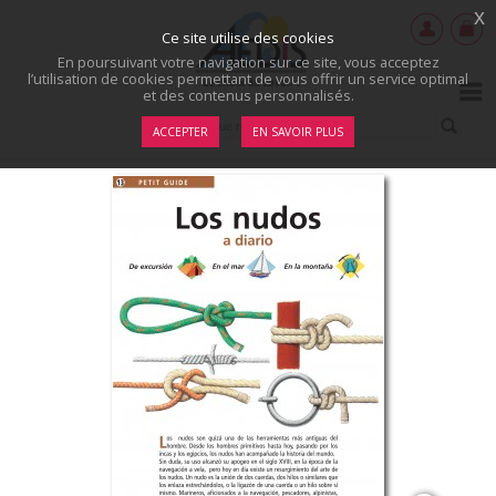
x
Ce site utilise des cookies
En poursuivant votre navigation sur ce site, vous acceptez
l’utilisation de cookies permettant de vous offrir un service optimal
et des contenus personnalisés.
ACCEPTER
EN SAVOIR PLUS