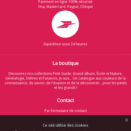
Paiement en ligne 100% sécurisé
Visa, Mastercard, Paypal, Chèque
Expédition sous 24 heures
La boutique
Découvrez nos collections Petit Guide, Grand album, École et Nature,
Généalogie, Délires et Passions, Je suis... Un catalogue aux couleurs de la
connaissance, du savoir, de l'évasion et de la découverte... pour les petits
et les grands !
Contact
Par formulaire de contact
x
Suivez nous !
Ce site utilise des cookies