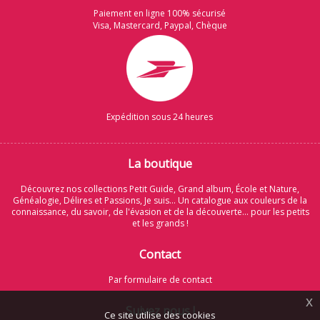
Paiement en ligne 100% sécurisé
Visa, Mastercard, Paypal, Chèque
Expédition sous 24 heures
La boutique
Découvrez nos collections Petit Guide, Grand album, École et Nature,
Généalogie, Délires et Passions, Je suis... Un catalogue aux couleurs de la
connaissance, du savoir, de l'évasion et de la découverte... pour les petits
et les grands !
Contact
Par formulaire de contact
x
Suivez nous !
Ce site utilise des cookies