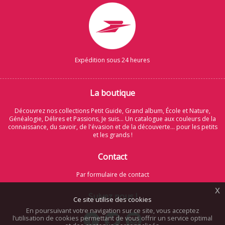
Expédition sous 24 heures
La boutique
Découvrez nos collections Petit Guide, Grand album, École et Nature,
Généalogie, Délires et Passions, Je suis... Un catalogue aux couleurs de la
connaissance, du savoir, de l'évasion et de la découverte... pour les petits
et les grands !
Contact
Par formulaire de contact
x
Suivez nous !
Ce site utilise des cookies
En poursuivant votre navigation sur ce site, vous acceptez
l’utilisation de cookies permettant de vous offrir un service optimal