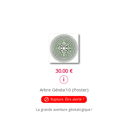
30.00 €
Arbre Généa'10 (Poster)
block
Rupture. Être alerté ?
La grande aventure généalogique !