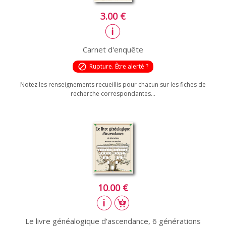
3.00 €
Carnet d'enquête
block
Rupture. Être alerté ?
Notez les renseignements recueillis pour chacun sur les fiches de
recherche correspondantes...
10.00 €
Le livre généalogique d'ascendance, 6 générations