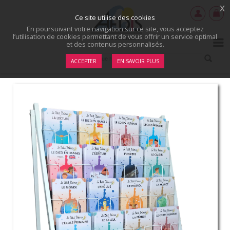
x
Ce site utilise des cookies
En poursuivant votre navigation sur ce site, vous acceptez
l’utilisation de cookies permettant de vous offrir un service optimal
et des contenus personnalisés.
ACCEPTER
EN SAVOIR PLUS