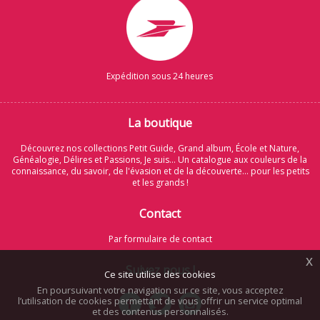
Expédition sous 24 heures
La boutique
Découvrez nos collections Petit Guide, Grand album, École et Nature,
Généalogie, Délires et Passions, Je suis... Un catalogue aux couleurs de la
connaissance, du savoir, de l'évasion et de la découverte... pour les petits
et les grands !
Contact
Par formulaire de contact
x
Suivez nous !
Ce site utilise des cookies
En poursuivant votre navigation sur ce site, vous acceptez
l’utilisation de cookies permettant de vous offrir un service optimal
et des contenus personnalisés.