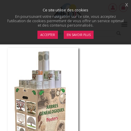
x
Ce site utilise des cookies
En poursuivant votre navigation sur ce site, vous acceptez
l’utilisation de cookies permettant de vous offrir un service optimal
et des contenus personnalisés.
ACCEPTER
EN SAVOIR PLUS