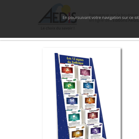
Bienvenue sur la boutique
En poursuivant votre navigation sur ce si
en ligne des
Éditions Aedis