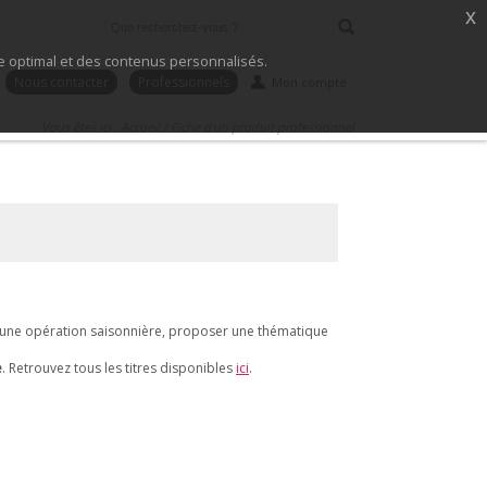
x
ice optimal et des contenus personnalisés.
Nous contacter
Professionnels
Mon compte
Vous êtes ici :
Accueil
/
Fiche d'un produit professionnel
r une opération saisonnière, proposer une thématique
e
. Retrouvez tous les titres disponibles
ici
.