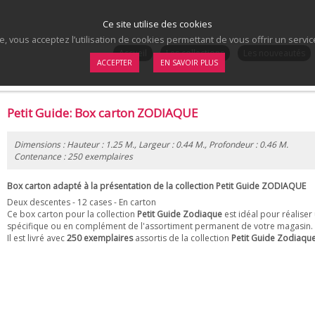
Ce site utilise des cookies
te, vous acceptez l’utilisation de cookies permettant de vous offrir un serv
.
Accueil
Les collections
Les nouveautés
ACCEPTER
EN SAVOIR PLUS
Petit Guide: Box carton ZODIAQUE
Dimensions : Hauteur : 1.25 M., Largeur : 0.44 M., Profondeur : 0.46 M.
Contenance : 250 exemplaires
Box carton adapté à la présentation de la collection Petit Guide ZODIAQUE
Deux descentes - 12 cases - En carton
Ce box carton pour la collection
Petit Guide Zodiaque
est idéal pour réalise
spécifique ou en complément de l'assortiment permanent de votre magasin.
Il est livré avec
250 exemplaires
assortis de la collection
Petit Guide Zodiaqu