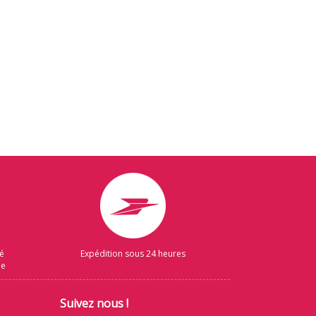
sé
Expédition sous 24 heures
ue
Suivez nous !