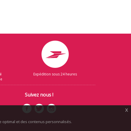
sé
Expédition sous 24 heures
ue
Suivez nous !
x
ice optimal et des contenus personnalisés.