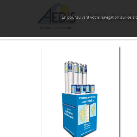
Bienvenue sur la boutique
En poursuivant votre navigation sur ce si
en ligne des
Éditions Aedis