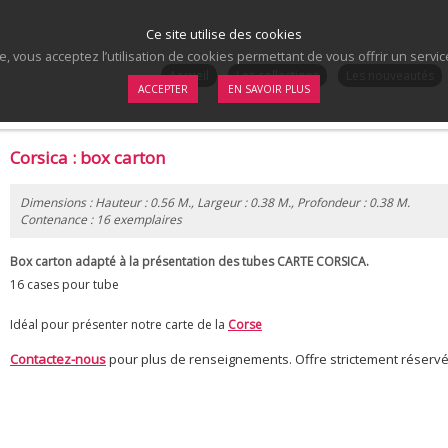
Ce site utilise des cookies
te, vous acceptez l’utilisation de cookies permettant de vous offrir un serv
.
Accueil
Les collections
Les nouveautés
ACCEPTER
EN SAVOIR PLUS
Corsica : box carton
Dimensions : Hauteur : 0.56 M., Largeur : 0.38 M., Profondeur : 0.38 M.
Contenance : 16 exemplaires
Box carton adapté à la présentation des tubes
CARTE CORSICA.
16 cases pour tube
Idéal pour présenter notre carte de la
Corse
Contactez-nous
pour plus de renseignements. Offre strictement réserv