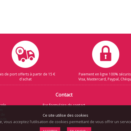
ais de port offerts à partir de 15 €
Paiement en ligne 100% sécuri
d'achat
Visa, Mastercard, Paypal, Chèq
Contact
cole
Par formulaire de contact
Un
 de
Ce site utilise des cookies
rands
te, vous acceptez l’utilisation de cookies permettant de vous offrir un serv