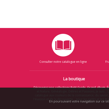
Consulter notre catalogue en ligne
Fr
La boutique
Découvrez nos collections Petit Guide, Grand album, É
et Nature, Généalogie, Délires et Passions, Je suis... 
catalogue aux couleurs de la connaissance, du savoir,
l'évasion et de la découverte... pour les petits et les g
En poursuivant votre navigation sur ce si
!