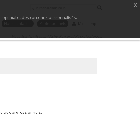
x
ice optimal et des contenus personnalisés.
Nous contacter
Professionnels
Mon compte
Vous êtes ici :
Accueil
/
Fiche d'un produit professionnel
ée aux professionnels.